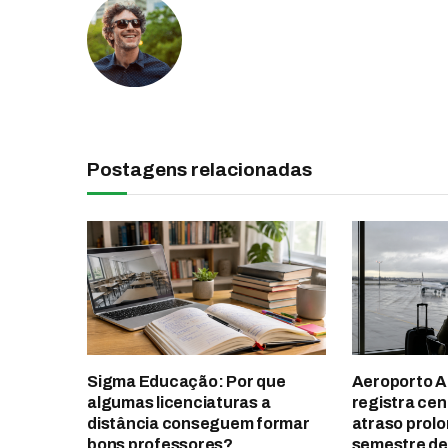
Postagens relacionadas
Sigma Educação: Por que
Aeroporto A
algumas licenciaturas a
registra ce
distância conseguem formar
atraso prol
bons professores?
semestre de