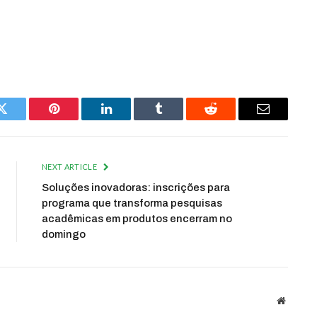
Twitter
Pinterest
LinkedIn
Tumblr
Reddit
Email
NEXT ARTICLE
Soluções inovadoras: inscrições para
programa que transforma pesquisas
acadêmicas em produtos encerram no
domingo
Website