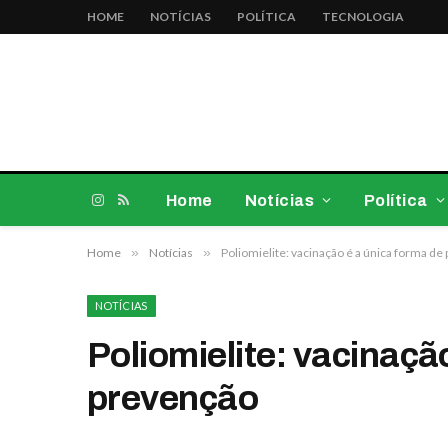
HOME
NOTÍCIAS
POLÍTICA
TECNOLOGIA
Home
Notícias
Política
Instagram
RSS
Home
»
Notícias
»
Poliomielite: vacinação é a única forma de
NOTÍCIAS
Poliomielite: vacinaçã
prevenção