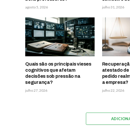
agosto 5, 2026
julho 31, 2026
Quais são os principais vieses
Recuperação 
cognitivos que afetam
atestado de 
decisões sob pressão na
pedido real
segurança?
a empresa?
julho 27, 2026
julho 22, 2026
ADICION