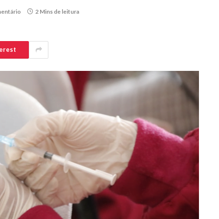
entário
2 Mins de leitura
erest