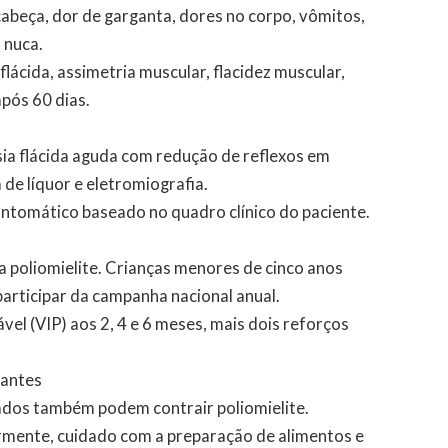
cabeça, dor de garganta, dores no corpo, vômitos,
 nuca.
flácida, assimetria muscular, flacidez muscular,
após 60 dias.
sia flácida aguda com redução de reflexos em
de líquor e eletromiografia.
intomático baseado no quadro clínico do paciente.
 a poliomielite. Crianças menores de cinco anos
participar da campanha nacional anual.
vel (VIP) aos 2, 4 e 6 meses, mais dois reforços
jantes
ados também podem contrair poliomielite.
rmente, cuidado com a preparação de alimentos e