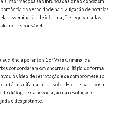
 tais informações são infundadas e não condizem
mportância da veracidade na divulgação de notícias.
pela disseminação de informações equivocadas,
nalismo responsável.
 audiência perante a 16ª Vara Criminal da
es concordaram em encerrar o litígio de forma
ravou o vídeo de retratação e se comprometeu a
omentários difamatórios sobre Hulk e sua esposa.
a do diálogo e da negociação na resolução de
ngada e desgastante.