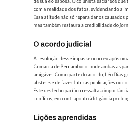
de sua ex-esposa. O colunista esclarece que
com a realidade dos fatos, evidenciando a i
Essa atitude não só repara danos causados 
mas também restaura a credibilidade do jor
O acordo judicial
A resolução desse impasse ocorreu após uma
Comarca de Pernambuco, onde ambas as part
amigável. Como parte do acordo, Léo Dias g
abster-se de fazer futuras publicações ou c
Este desfecho pacífico ressalta a importânci
conflitos, em contraponto à litigância prolo
Lições aprendidas