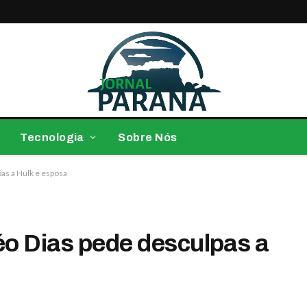
Tecnologia
Sobre Nós
as a Hulk e esposa
éo Dias pede desculpas a