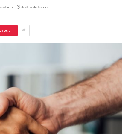
entário
4 Mins de leitura
erest