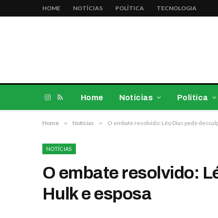
HOME
NOTÍCIAS
POLÍTICA
TECNOLOGIA
Home
Notícias
Política
Instagram
RSS
Home
»
Notícias
»
O embate resolvido: Léo Dias pede desculp
NOTÍCIAS
O embate resolvido: L
Hulk e esposa