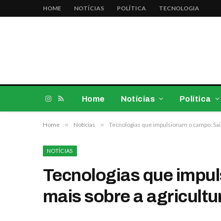
HOME
NOTÍCIAS
POLÍTICA
TECNOLOGIA
Home
Notícias
Política
Instagram
RSS
Home
»
Notícias
»
Tecnologias que impulsionam o campo: Saib
NOTÍCIAS
Tecnologias que impu
mais sobre a agricultu