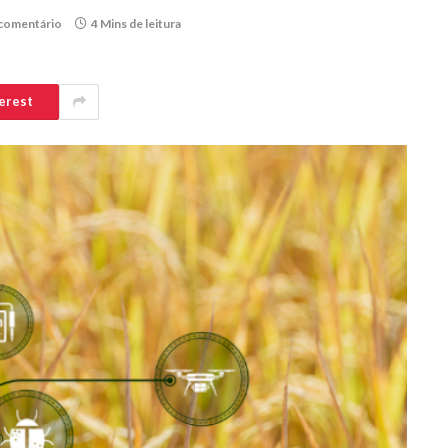
comentário
4 Mins de leitura
erest