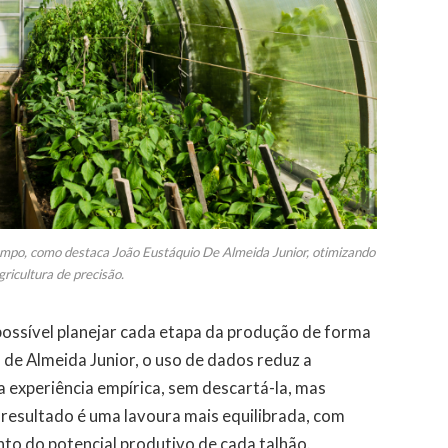
mpo, como destaca João Eustáquio De Almeida Junior, otimizando
gricultura de precisão.
ossível planejar cada etapa da produção de forma
 de Almeida Junior, o uso de dados reduz a
 experiência empírica, sem descartá-la, mas
resultado é uma lavoura mais equilibrada, com
to do potencial produtivo de cada talhão.