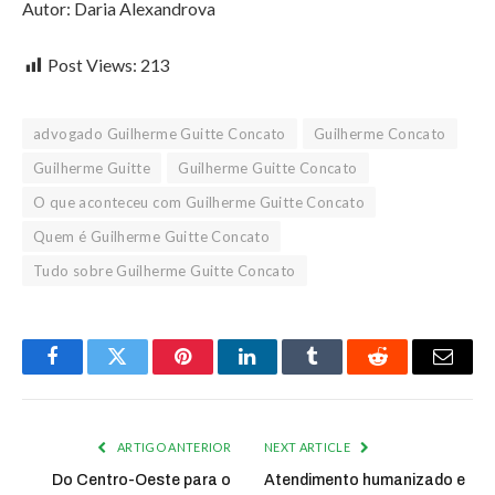
Autor: Daria Alexandrova
Post Views:
213
advogado Guilherme Guitte Concato
Guilherme Concato
Guilherme Guitte
Guilherme Guitte Concato
O que aconteceu com Guilherme Guitte Concato
Quem é Guilherme Guitte Concato
Tudo sobre Guilherme Guitte Concato
Facebook
Twitter
Pinterest
LinkedIn
Tumblr
Reddit
Email
ARTIGO ANTERIOR
NEXT ARTICLE
Do Centro-Oeste para o
Atendimento humanizado e