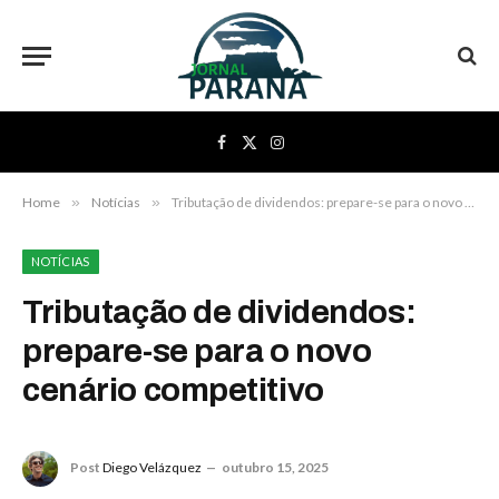
Facebook
X
Instagram
(Twitter)
Home
»
Notícias
»
Tributação de dividendos: prepare-se para o novo cenário competitivo
NOTÍCIAS
Tributação de dividendos:
prepare-se para o novo
cenário competitivo
Post
Diego Velázquez
outubro 15, 2025