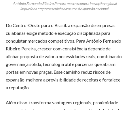
Antônio Fernando Ribeiro Pereira mostra como a inovação regional
impulsiona empresas cuiabanas rumo à expansão nacional.
Do Centro-Oeste para o Brasil: a expansão de empresas
cuiabanas exige método e execução disciplinada para
conquistar mercados competitivos. Para Antônio Fernando
Ribeiro Pereira, crescer com consistência depende de
alinhar proposta de valor a necessidades reais, combinando
governança sólida, tecnologia útil e parcerias que abram
portas em novas praças. Esse caminho reduz riscos de
expansão, melhora a previsibilidade de receitas e fortalece
a reputação.
Além disso, transforma vantagens regionais, proximidade
com cadeias do agronegócio, logística continental e talento
técnico, em diferenciais replicáveis. Assim, Cuiabá deixa de
ser ponto de partida e passa a ser um hub de inovação