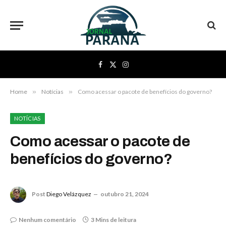
Facebook
X
Instagram
(Twitter)
Home
»
Notícias
»
Como acessar o pacote de benefícios do governo?
NOTÍCIAS
Como acessar o pacote de
benefícios do governo?
Post
Diego Velázquez
outubro 21, 2024
Nenhum comentário
3 Mins de leitura