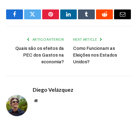
Facebook
Twitter
Pinterest
LinkedIn
Tumblr
Reddit
Email
ARTIGO ANTERIOR
NEXT ARTICLE
Quais são os efeitos da
Como Funcionam as
PEC dos Gastos na
Eleições nos Estados
economia?
Unidos?
Diego Velázquez
Website