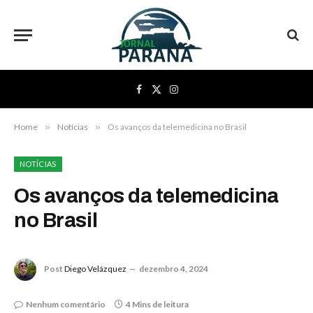
Facebook
X
Instagram
(Twitter)
Home
»
Notícias
»
Os avanços da telemedicina no Brasil
NOTÍCIAS
Os avanços da telemedicina
no Brasil
Post
Diego Velázquez
dezembro 4, 2024
Nenhum comentário
4 Mins de leitura