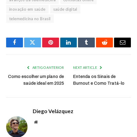
inovação em saúde
saúde digital
telemedicina no Brasil
Facebook
Twitter
Pinterest
LinkedIn
Tumblr
Reddit
Email
ARTIGO ANTERIOR
NEXT ARTICLE
Como escolher um plano de
Entenda os Sinais de
saúde ideal em 2025
Burnout e Como Tratá-lo
Diego Velázquez
Website