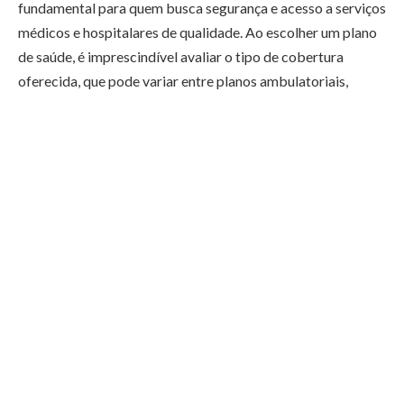
fundamental para quem busca segurança e acesso a serviços
médicos e hospitalares de qualidade. Ao escolher um plano
de saúde, é imprescindível avaliar o tipo de cobertura
oferecida, que pode variar entre planos ambulatoriais,
hospitalares ou completos. Planos de saúde completos
costumam ser mais caros, mas oferecem uma cobertura
mais abrangente, incluindo consultas, exames, internações e
cirurgias, o que pode ser essencial para quem deseja uma
assistência médica mais ampla. É importante entender qual
tipo de cobertura atende melhor às suas necessidades.
Outro ponto essencial para escolher o plano de saúde ideal
em 2025 é a rede credenciada de médicos, hospitais e
clínicas. A qualidade e a disponibilidade dos serviços
prestados pelos prestadores de saúde credenciados podem
fazer uma grande diferença na sua experiência com o plano.
Verifique se o plano oferece uma ampla rede de