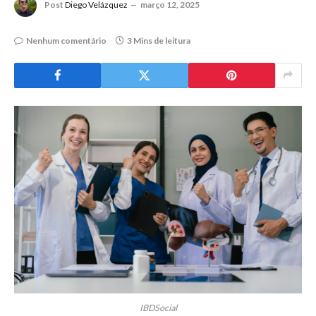
Post
Diego Velázquez
março 12, 2025
Nenhum comentário
3 Mins de leitura
IBDSocial