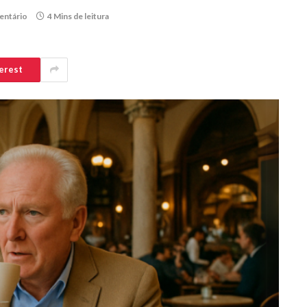
ntário
4 Mins de leitura
erest