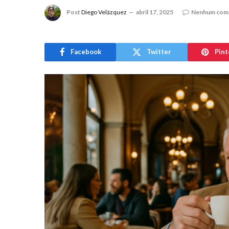
Post
Diego Velázquez
abril 17, 2025
Nenhum come
Facebook
Twitter
Pint