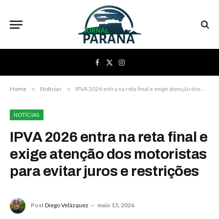
Facebook
X
Instagram
(Twitter)
Home
»
Notícias
»
IPVA 2026 entra na reta final e exige atenção dos motoristas para evitar juros e restrições
NOTÍCIAS
IPVA 2026 entra na reta final e
exige atenção dos motoristas
para evitar juros e restrições
Post
Diego Velázquez
maio 15, 2026