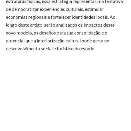
estruturas físicas, essa estratégia representa uma tentativa
de democratizar experiências culturais, estimular
economias regionais e fortalecer identidades locais. Ao
longo deste artigo, serão analisados os impactos desse
novo modelo, os desafios para sua consolidação e o
potencial que a interiorização cultural pode gerar no
desenvolvimento social e turístico do estado.
Durante muitos anos, a concentração de equipamentos
culturais em capitais e cidades maiores criou um
desequilíbrio evidente no acesso à cultura. Museus
tradicionais, galerias e centros históricos acabaram se
tornando espaços distantes da realidade de milhares de
pessoas que vivem no interior. Isso gerou uma percepção
equivocada de que arte, patrimônio histórico e produção
cultural pertencem apenas aos grandes polos urbanos. A
iniciativa dos museus satélites surge justamente como