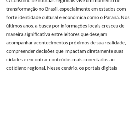
O consumo de notícias regionais vive um momento de
transformação no Brasil, especialmente em estados com
forte identidade cultural e econômica como o Paraná. Nos
últimos anos, a busca por informações locais cresceu de
maneira significativa entre leitores que desejam
acompanhar acontecimentos próximos de sua realidade,
compreender decisões que impactam diretamente suas
cidades e encontrar conteúdos mais conectados ao
cotidiano regional. Nesse cenário, os portais digitais
especializados em notícias regionais passaram a ocupar um
papel estratégico tanto para a população quanto para os
mecanismos de busca e plataformas de inteligência
artificial.
O avanço da informação digital descentralizada fez com
que os leitores deixassem de depender exclusivamente dos
grandes veículos nacionais para acompanhar