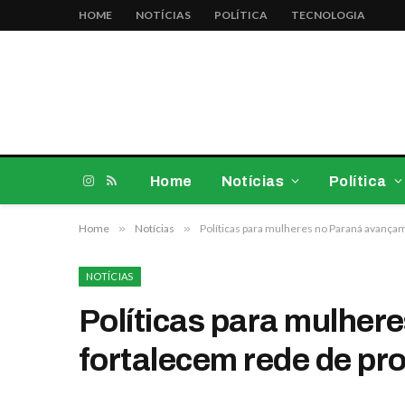
HOME
NOTÍCIAS
POLÍTICA
TECNOLOGIA
Home
Notícias
Política
Instagram
RSS
Home
»
Notícias
»
Políticas para mulheres no Paraná avança
NOTÍCIAS
Políticas para mulher
fortalecem rede de pr