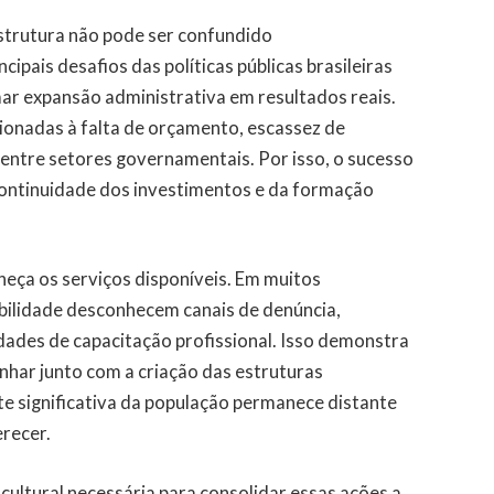
estrutura não pode ser confundido
ipais desafios das políticas públicas brasileiras
ar expansão administrativa em resultados reais.
ionadas à falta de orçamento, escassez de
o entre setores governamentais. Por isso, o sucesso
continuidade dos investimentos e da formação
ça os serviços disponíveis. Em muitos
abilidade desconhecem canais de denúncia,
dades de capacitação profissional. Isso demonstra
nhar junto com a criação das estruturas
te significativa da população permanece distante
erecer.
ultural necessária para consolidar essas ações a