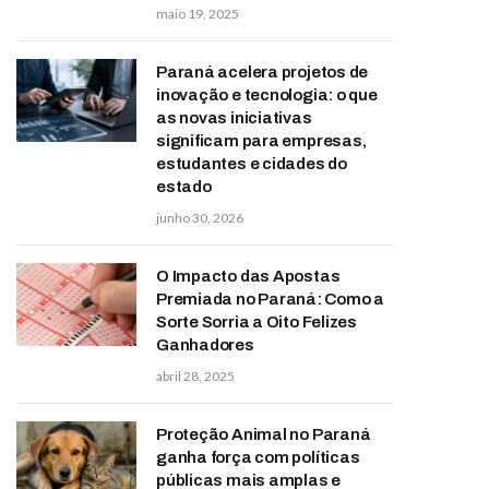
maio 19, 2025
Paraná acelera projetos de
inovação e tecnologia: o que
as novas iniciativas
significam para empresas,
estudantes e cidades do
estado
junho 30, 2026
O Impacto das Apostas
Premiada no Paraná: Como a
Sorte Sorria a Oito Felizes
Ganhadores
abril 28, 2025
Proteção Animal no Paraná
ganha força com políticas
públicas mais amplas e