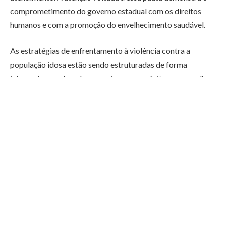
comprometimento do governo estadual com os direitos
humanos e com a promoção do envelhecimento saudável.
As estratégias de enfrentamento à violência contra a
população idosa estão sendo estruturadas de forma
integrada, envolvendo parcerias com prefeituras, conselhos
municipais e entidades da sociedade civil. Essa mobilização
conjunta permite que as ações cheguem com mais
efetividade aos municípios, respeitando as especificidades
de cada comunidade. Uma das principais metas é garantir
que os canais de denúncia funcionem com agilidade e que os
casos de maus-tratos, negligência ou exploração financeira
sejam tratados com o rigor necessário pelas autoridades
competentes.
As campanhas de sensibilização desenvolvidas