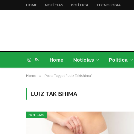
HOME
NOTÍCIAS
POLÍTICA
TECNOLOGIA
Home
Notícias
Política
Instagram
RSS
Home
»
Posts Tagged "Luiz Takishima"
LUIZ TAKISHIMA
NOTÍCIAS