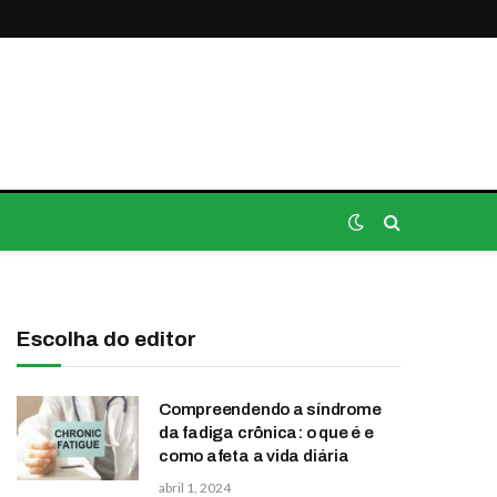
Escolha do editor
Compreendendo a síndrome
da fadiga crônica: o que é e
como afeta a vida diária
abril 1, 2024