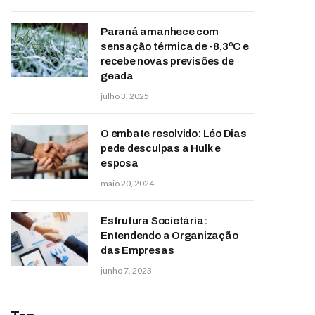
Paraná amanhece com
sensação térmica de -8,3ºC e
recebe novas previsões de
geada
julho 3, 2025
O embate resolvido: Léo Dias
pede desculpas a Hulk e
esposa
maio 20, 2024
Estrutura Societária:
Entendendo a Organização
das Empresas
junho 7, 2023