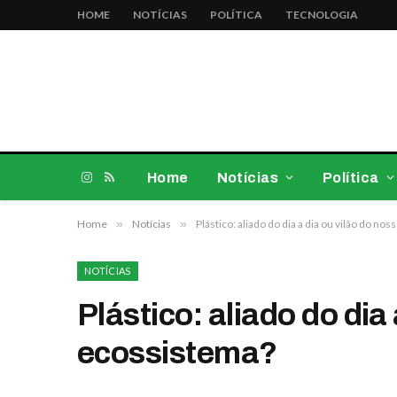
HOME
NOTÍCIAS
POLÍTICA
TECNOLOGIA
Home
Notícias
Política
Instagram
RSS
Home
»
Notícias
»
Plástico: aliado do dia a dia ou vilão do no
NOTÍCIAS
Plástico: aliado do dia
ecossistema?