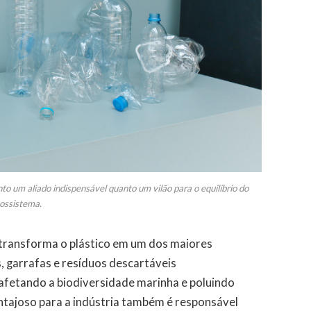
nto um aliado indispensável quanto um vilão para o equilíbrio do
ossistema.
 transforma o plástico em um dos maiores
, garrafas e resíduos descartáveis
fetando a biodiversidade marinha e poluindo
ntajoso para a indústria também é responsável