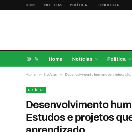
HOME
NOTÍCIAS
POLÍTICA
TECNOLOGIA
Home
Notícias
Política
Instagram
RSS
Home
»
Notícias
»
Desenvolvimento humano pela educação: 
NOTÍCIAS
Desenvolvimento hum
Estudos e projetos qu
aprendizado