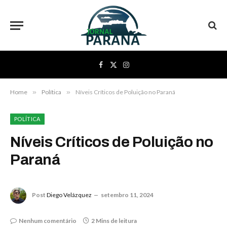
Facebook
X
Instagram
(Twitter)
Home
»
Política
»
Níveis Críticos de Poluição no Paraná
POLÍTICA
Níveis Críticos de Poluição no
Paraná
Post
Diego Velázquez
setembro 11, 2024
Nenhum comentário
2 Mins de leitura