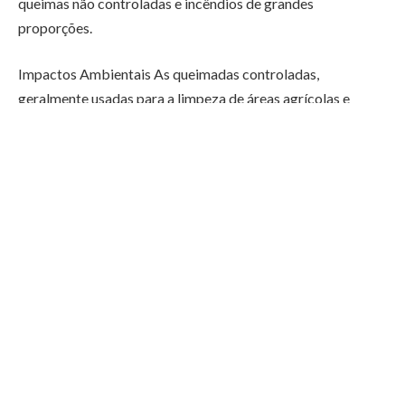
queimas não controladas e incêndios de grandes
proporções.
Impactos Ambientais As queimadas controladas,
geralmente usadas para a limpeza de áreas agrícolas e
florestais, podem ter impactos negativos quando realizadas
em condições de alto risco. A suspensão busca evitar a
degradação ambiental e proteger a biodiversidade local.
Recomendações para Produtores Os produtores rurais e
gestores de áreas verdes são aconselhados a adotar
práticas alternativas para a manutenção e limpeza de
terrenos. A utilização de técnicas que não envolvam fogo é
recomendada para minimizar o risco de incêndios.
Medidas de Fiscalização A fiscalização será intensificada
para garantir que a suspensão das queimadas controladas