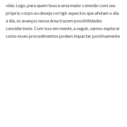
vida. Logo, para quem busca uma maior conexão com seu
próprio corpo ou deseja corrigir aspectos que afetam o dia
a dia, os avanços nessa área trazem possibilidades
consideráveis. Com isso em mente, a seguir, vamos explorar
como esses procedimentos podem impactar positivamente
a vida das pessoas.
Como a harmonização genital pode
melhorar a estética?
Os procedimentos de harmonização genital oferecem uma
oportunidade para aqueles que desejam aprimorar a
estética de uma área que, muitas vezes, é cercada por tabus.
Portanto, seja para corrigir alterações decorrentes de
fatores como envelhecimento, partos ou mesmo
características genéticas, a harmonização traz melhorias
visíveis. Muitos pacientes relatam que a mudança estética