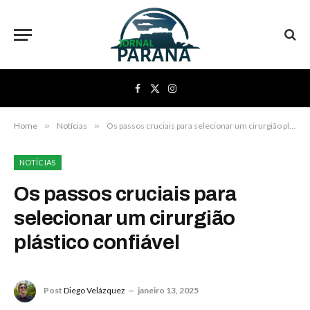
Facebook
X
Instagram
(Twitter)
Home
»
Notícias
»
Os passos cruciais para selecionar um cirurgião plástico confiável
NOTÍCIAS
Os passos cruciais para
selecionar um cirurgião
plástico confiável
Post
Diego Velázquez
janeiro 13, 2025