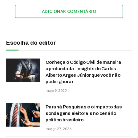
ADICIONAR COMENTÁRIO
Escolha do editor
Conheça o Código Civil de maneira
aprofundada: insights de Carlos
Alberto Arges Júnior que você não
pode ignorar
maio 9, 2025
Paraná Pesquisas e o impacto das
sondagens eleitorais no cenário
político brasileiro
março 27, 2026