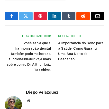
Facebook
Twitter
Pinterest
LinkedIn
Tumblr
Reddit
Email
ARTIGO ANTERIOR
NEXT ARTICLE
Você sabia que a
A Importância do Sono para
harmonização genital
a Saúde: Como Garantir
também pode melhorar a
Uma Boa Noite de
funcionalidade? Veja mais
Descanso
sobre com o Dr. Ailthon Luiz
Takishima
Diego Velázquez
Website