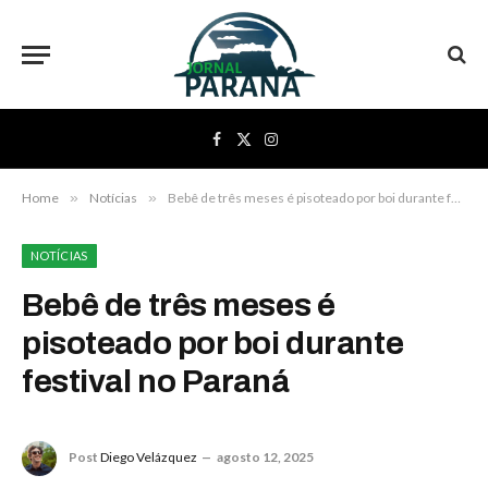
Facebook
X
Instagram
(Twitter)
Home
»
Notícias
»
Bebê de três meses é pisoteado por boi durante festival no Paraná
NOTÍCIAS
Bebê de três meses é
pisoteado por boi durante
festival no Paraná
Post
Diego Velázquez
agosto 12, 2025