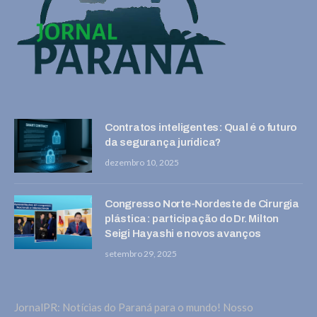
Contratos inteligentes: Qual é o futuro
da segurança jurídica?
dezembro 10, 2025
Congresso Norte-Nordeste de Cirurgia
plástica: participação do Dr. Milton
Seigi Hayashi e novos avanços
setembro 29, 2025
JornalPR: Notícias do Paraná para o mundo! Nosso