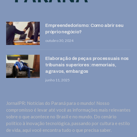
Empreendedorismo: Como abrir seu
próprio negócio?
outubro 30, 2024
Elaboração de peças processuais nos
tribunais superiores: memoriais,
agravos, embargos
junho 11, 2025
JornalPR: Notícias do Paraná para o mundo! Nosso
compromisso é levar até você as informações mais relevantes
sobre o que acontece no Brasil e no mundo. Do cenário
político à inovação tecnológica, passando por cultura e estilo
de vida, aqui você encontra tudo o que precisa saber.