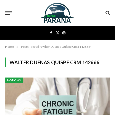
Facebook
X
Instagram
(Twitter)
Home
»
Posts Tagged "Walter Duenas Quispe CRM 142666"
WALTER DUENAS QUISPE CRM 142666
NOTÍCIAS